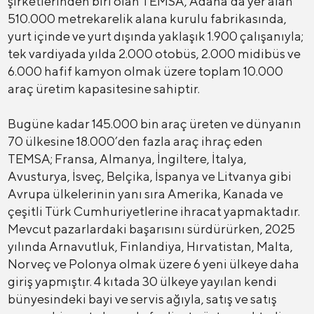
şirketlerinden biri olan TEMSA, Adana’da yer alan
510.000 metrekarelik alana kurulu fabrikasında,
yurt içinde ve yurt dışında yaklaşık 1.900 çalışanıyla;
tek vardiyada yılda 2.000 otobüs, 2.000 midibüs ve
6.000 hafif kamyon olmak üzere toplam 10.000
araç üretim kapasitesine sahiptir.
Bugüne kadar 145.000 bin araç üreten ve dünyanın
70 ülkesine 18.000’den fazla araç ihraç eden
TEMSA; Fransa, Almanya, İngiltere, İtalya,
Avusturya, İsveç, Belçika, İspanya ve Litvanya gibi
Avrupa ülkelerinin yanı sıra Amerika, Kanada ve
çeşitli Türk Cumhuriyetlerine ihracat yapmaktadır.
Mevcut pazarlardaki başarısını sürdürürken, 2025
yılında Arnavutluk, Finlandiya, Hırvatistan, Malta,
Norveç ve Polonya olmak üzere 6 yeni ülkeye daha
giriş yapmıştır. 4 kıtada 30 ülkeye yayılan kendi
bünyesindeki bayi ve servis ağıyla, satış ve satış