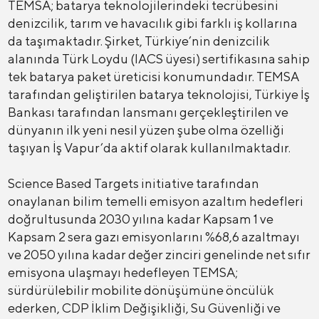
TEMSA; batarya teknolojilerindeki tecrübesini
denizcilik, tarım ve havacılık gibi farklı iş kollarına
da taşımaktadır. Şirket, Türkiye’nin denizcilik
alanında Türk Loydu (IACS üyesi) sertifikasına sahip
tek batarya paket üreticisi konumundadır. TEMSA
tarafından geliştirilen batarya teknolojisi, Türkiye İş
Bankası tarafından lansmanı gerçekleştirilen ve
dünyanın ilk yeni nesil yüzen şube olma özelliği
taşıyan İş Vapur’da aktif olarak kullanılmaktadır.
Science Based Targets initiative tarafından
onaylanan bilim temelli emisyon azaltım hedefleri
doğrultusunda 2030 yılına kadar Kapsam 1 ve
Kapsam 2 sera gazı emisyonlarını %68,6 azaltmayı
ve 2050 yılına kadar değer zinciri genelinde net sıfır
emisyona ulaşmayı hedefleyen TEMSA;
sürdürülebilir mobilite dönüşümüne öncülük
ederken, CDP İklim Değişikliği, Su Güvenliği ve