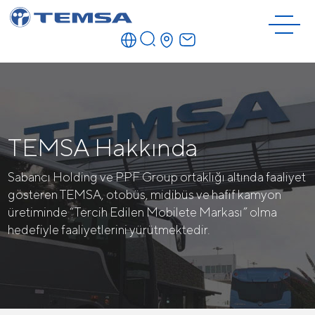
TEMSA Hakkında
Sabancı Holding ve PPF Group ortaklığı altında faaliyet
gösteren TEMSA, otobüs, midibüs ve hafif kamyon
üretiminde “Tercih Edilen Mobilete Markası” olma
hedefiyle faaliyetlerini yürütmektedir.