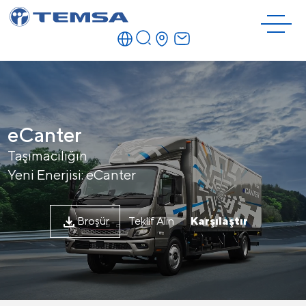
eCanter
Taşımacılığın
Yeni Enerjisi: eCanter
Broşür
Teklif Alın
Karşılaştır