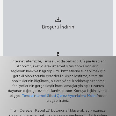
download
Broşürü İndirin
network_node
İnternet sitemizde, Temsa Skoda Sabancı Ulaşım Araçları
Paylaş
Anonim Şirketi olarak internet sitesi fonksiyonlarını
sağlayabilmek ve bilgi toplumu hizmetlerini sunabilmek için
gerekli olan zorunlu çerezler ile kişiselleştirme, sitemizin
analitiklerinin ölçülmesi, sizlere yönelik reklam/pazarlama
faaliyetlerinin gerçekleştirilmesi amaçlarıyla açık rızanıza
dayanan diğer çerezler kullanılmaktadır. Konuya ilişkin ayrıntılı
bilgiye
Temsa İnternet Sitesi Çerez Aydınlatma Metni
’nden
ulaşabilirsiniz.
Bilgi Güvenliği Politikası
Bilgi Toplumu Hizmetleri
Yasal Uyarı
Gizlilik
"Tüm Çerezleri Kabul Et" butonuna tıklayarak, açık rızanıza
Çerez Politikası
Tedarikçi Portalı
dayanan çerezler bakımından kişisel verilerinizin Aydınlatma