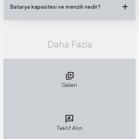
Batarya kapasitesi ve menzili nedir?
Daha Fazla
animated_images
Galeri
rate_review
Teklif Alın